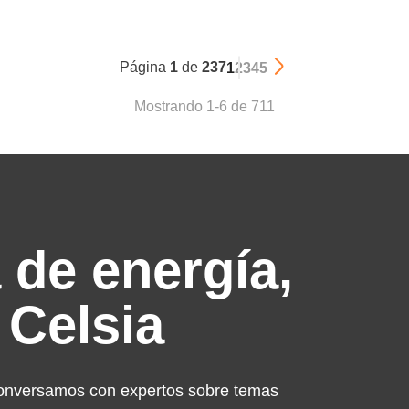
Página
1
de
237
1
2
3
4
5
Mostrando 1-6 de 711
 de energía,
 Celsia
conversamos con expertos sobre temas