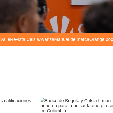
 Valle
Revista Celsia
Avanza
Manual de marca
Orange bo