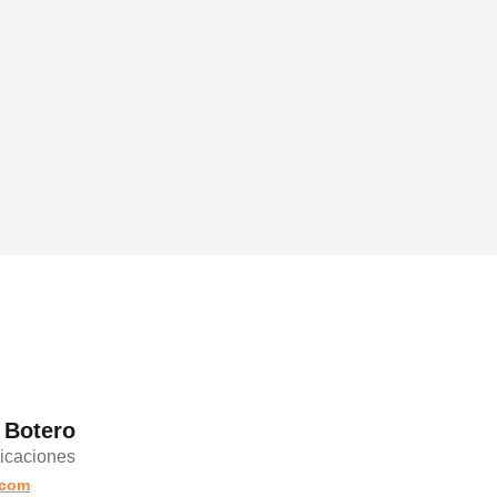
 Botero
icaciones
.com