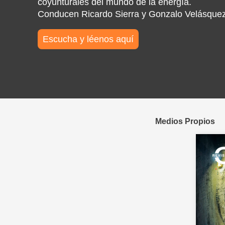
coyunturales del mundo de la energía.
Conducen Ricardo Sierra y Gonzalo Velásquez
Escucha y léenos aquí
Medios Propios