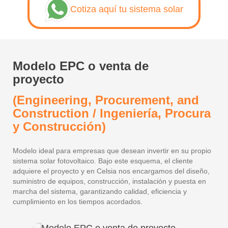
Cotiza aquí tu sistema solar
Modelo EPC o venta de
M
proyecto
(
(Engineering, Procurement, and
Construction / Ingeniería, Procura
Co
r
ma
y Construcción)
or
co
la
Modelo ideal para empresas que desean invertir en su propio
es
sistema solar fotovoltaico. Bajo este esquema, el cliente
co
adquiere el proyecto y en Celsia nos encargamos del diseño,
suministro de equipos, construcción, instalación y puesta en
marcha del sistema, garantizando calidad, eficiencia y
cumplimiento en los tiempos acordados.