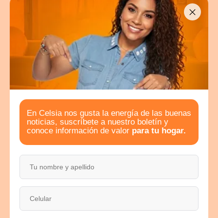
energía mensual que se requiere para cubrir la...
10 · 05 · 2021
Leer más
En Celsia nos gusta la energía de las buenas
noticias, suscríbete a nuestro boletín y
conoce información de valor
para tu hogar.
PARA HOGARES Y UNIDADES RESIDENCIALES
¿Sabes cómo medir tu consumo?
¿Sabes cómo medir tu consumo de energía? Lleva tu