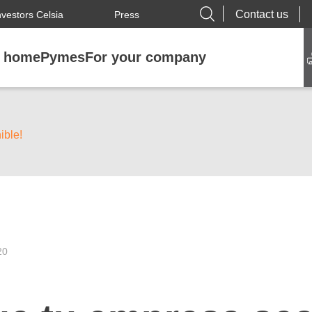
Contact us
nvestors Celsia
Press
r home
Pymes
For your company
ible!
20