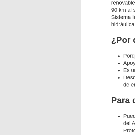
renovable
90 km al 
Sistema I
hidráulic
¿Por 
Porq
Apoy
Es u
Desd
de e
Para 
Pued
del 
Prot