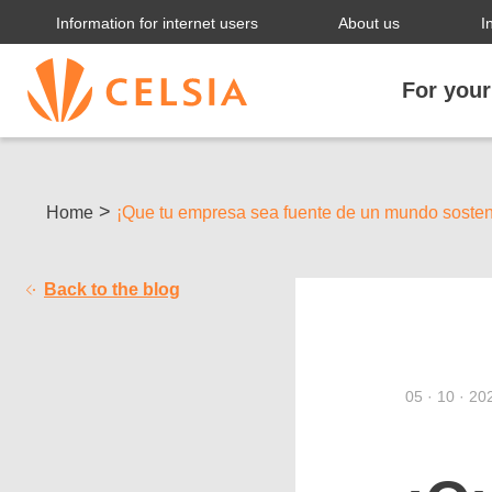
Information for internet users
About us
I
For you
>
Home
¡Que tu empresa sea fuente de un mundo sosten
Back to the blog
05 · 10 · 20