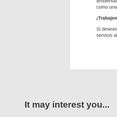
ambiental
como una 
¡Trabaje
Si deseas
servicio a
It may interest you...