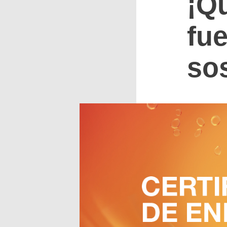
¡Q
fu
sos