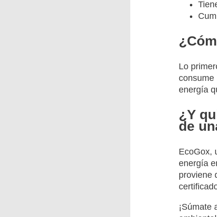
Tiene
Cump
¿Cóm
Lo primer
consume p
energía q
¿Y qu
de un
EcoGox, u
energía e
proviene d
certificad
¡Súmate a