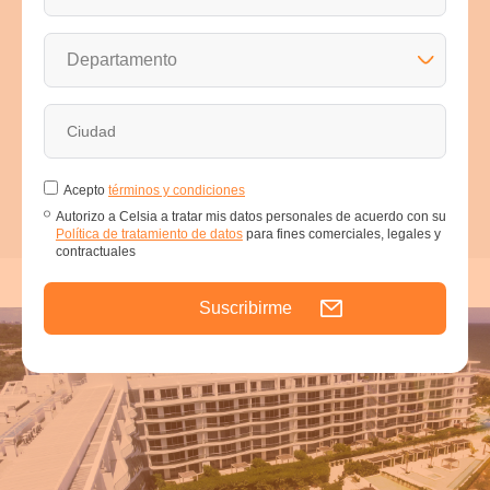
"
Viendo la innovación que nos ha traído la
empresa Celsia, porque antes teníamos
demasiados problemas del fluido eléctrico,
teníamos interrupciones hasta de 15 veces al día,
o 2, 3 días sin energía, lo que hacía que no
pudiéramos conservar el pescado fresco. Ya con
estos súper arreglos tenemos cómo atender a los
visitantes con algo frío
"
Acepto
términos y condiciones
Autorizo a Celsia a tratar mis datos personales de acuerdo con su
Política de tratamiento de datos
para fines comerciales, legales y
contractuales