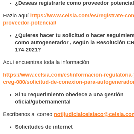
¿Deseas registrarte como proveedor potencia
Hazlo aquí
https://www.celsia.com/es/registrate-co
proveedor-potencial/
¿Quieres hacer tu solicitud o hacer seguimien
como autogenerador , según la Resolución C
174-2021?
Aquí encuentras toda la información
https://www.celsia.com/es/informacion-regulatoria-
creg-080/solicitud-de-conexion-para-autogenerado
Si tu requerimiento obedece a una gestión
oficial/gubernamental
Escríbenos al correo
notijudicialcelsiaco@celsia.co
Solicitudes de internet