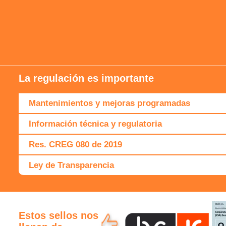
La regulación es importante
Mantenimientos y mejoras programadas
Información técnica y regulatoria
Res. CREG 080 de 2019
Ley de Transparencia
Estos sellos nos