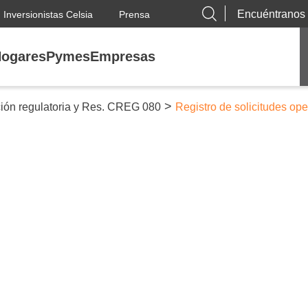
Encuéntranos
Inversionistas Celsia
Prensa
ogares
Pymes
Empresas
>
ción regulatoria y Res. CREG 080
Registro de solicitudes op