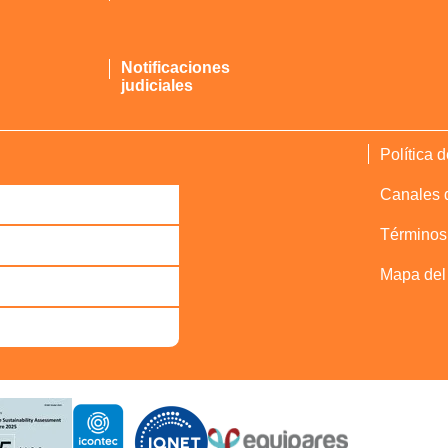
Notificaciones
judiciales
Política 
Canales d
Términos
Mapa del 