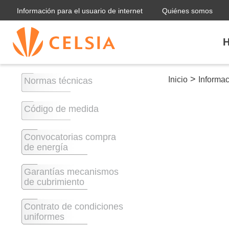
Información para el usuario de internet
Quiénes somos
H
>
Inicio
Informa
Normas técnicas
Código de medida
Convocatorias compra
de energía
Garantías mecanismos
de cubrimiento
Contrato de condiciones
uniformes