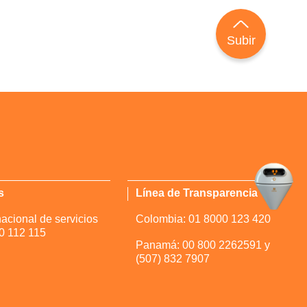
Subir
s
Línea de Transparencia
acional de servicios
Colombia: 01 8000 123 420
0 112 115
Panamá: 00 800 2262591 y
(507) 832 7907