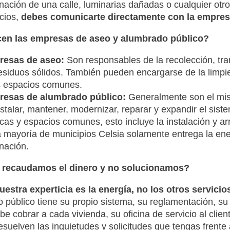
inación de una calle, luminarias dañadas o cualquier otr
icios,
debes comunicarte directamente con la empres
en las empresas de aseo y alumbrado público?
esas de aseo:
Son responsables de la recolección, tran
residuos sólidos. También pueden encargarse de la limpi
s espacios comunes.
esas de alumbrado público:
Generalmente son el mis
nstalar, mantener, modernizar, reparar y expandir el sist
icas y espacios comunes, esto incluye la instalación y ar
a mayoría de municipios Celsia solamente entrega la ene
inación.
 recaudamos el dinero y no solucionamos?
estra experticia es la energía, no los otros servicio
 público tiene su propio sistema, su reglamentación, su
e cobrar a cada vivienda, su oficina de servicio al clien
esuelven las inquietudes y solicitudes que tengas frente 