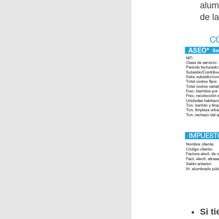
alum
de l
Si t