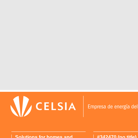
Solutions for homes and
#342470 (no title)