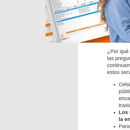
¿Por qué 
las pregu
continuam
estos serv
Cels
públ
enca
tras
Los 
la e
Para