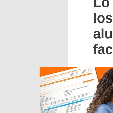
Lo
los
al
fac