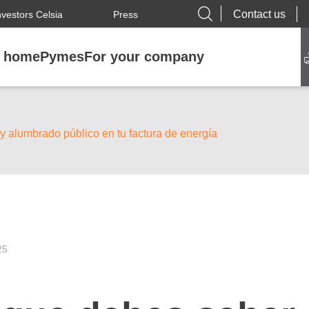
Contact us
nvestors Celsia
Press
r home
Pymes
For your company
y alumbrado público en tu factura de energía
25