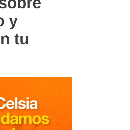
 sobre
o y
n tu