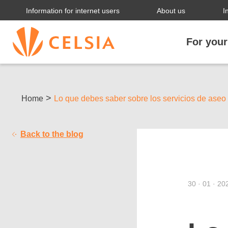
Information for internet users
About us
I
For you
>
Home
Lo que debes saber sobre los servicios de aseo 
Back to the blog
30 · 01 · 20