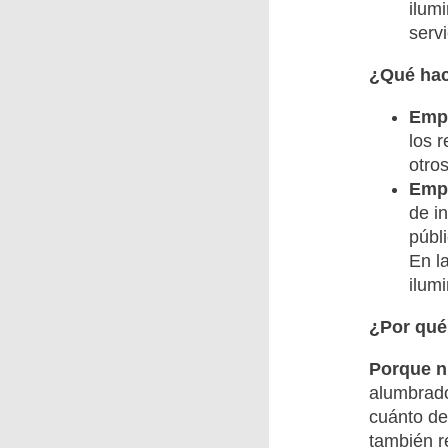
ilum
serv
¿Qué hac
Empr
los 
otro
Empr
de i
públ
En l
ilum
¿Por qué
Porque nu
alumbrado
cuánto deb
también r