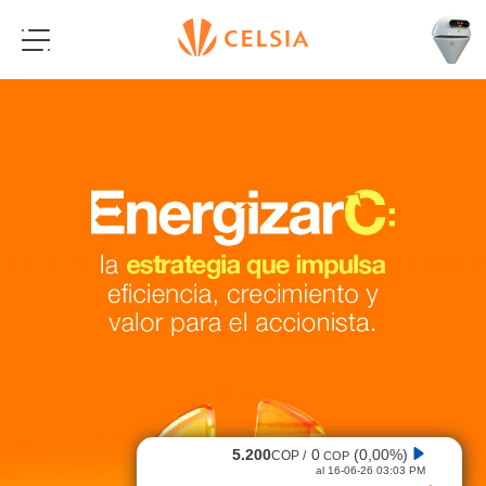
5.200
0
(0,00%)
COP /
COP
al 16-06-26 03:03 PM