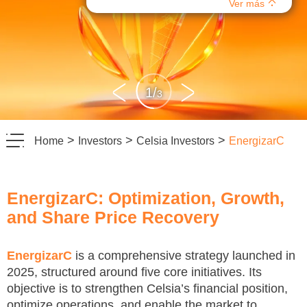
Ver más
1
/
3
>
>
>
Home
Investors
Celsia Investors
EnergizarC
EnergizarC: Optimization, Growth,
and Share Price Recovery
EnergizarC
is a comprehensive strategy launched in
2025, structured around five core initiatives. Its
objective is to strengthen Celsia’s financial position,
optimize operations, and enable the market to