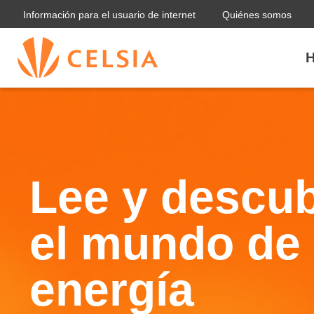
Información para el usuario de internet
Quiénes somos
H
Lee y descu
el mundo de 
energía