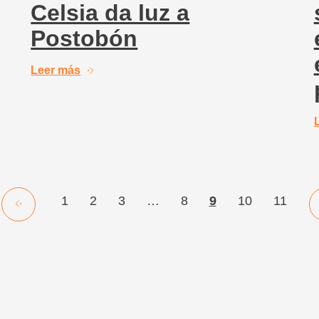
Celsia da luz a
Postobón
Leer más
1
2
3
…
8
9
10
11