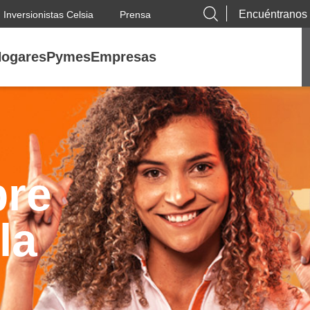
Encuéntranos
Inversionistas Celsia
Prensa
ogares
Pymes
Empresas
bre
la