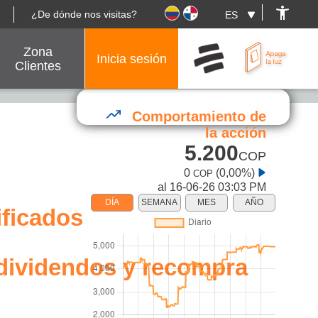
¿De dónde nos visitas?
Zona
Inicia sesión
Clientes
Comportamiento de
la acción
5.200
COP
0
(0,00%)
COP
al 16-06-26 03:03 PM
DÍA
SEMANA
MES
AÑO
ificados
: dividendos y recompra