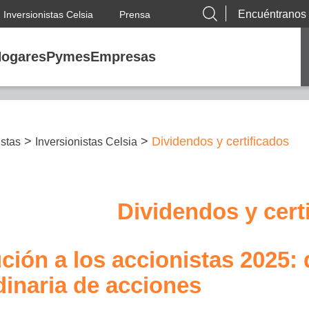
Encuéntranos
Inversionistas Celsia
Prensa
ogares
Pymes
Empresas
>
>
Dividendos y certificados
istas
Inversionistas Celsia
Dividendos y cert
ución a los accionistas 2025
dinaria de acciones