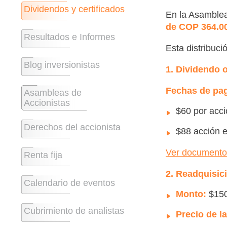
Dividendos y certificados
En la Asamblea
de COP 364.00
Resultados e Informes
Esta distribuc
Blog inversionistas
1. Dividendo 
Fechas de pa
Asambleas de
Accionistas
$60 por acci
Derechos del accionista
$88 acción e
Ver documento d
Renta fija
2. Readquisic
Calendario de eventos
Monto:
$150
Cubrimiento de analistas
Precio de l