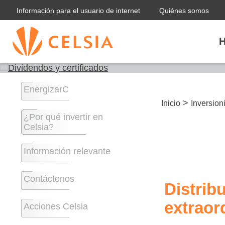
Información para el usuario de internet
Quiénes somos
H
EnergizarC
>
Inicio
Inversion
¿Por qué invertir en
Celsia?
Información relevante
Contáctenos
Distrib
extraor
Acciones Celsia