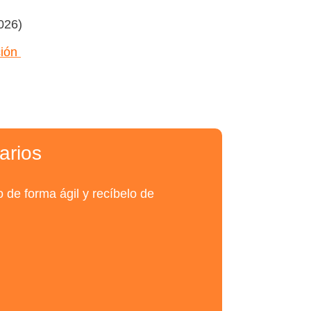
2026)
ción
tarios
o de forma ágil y recíbelo de