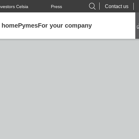
Contact us
nvestors Celsia
Press
r home
Pymes
For your company