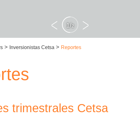
1
/
2
>
>
rs
Inversionistas Cetsa
Reportes
rtes
s trimestrales Cetsa