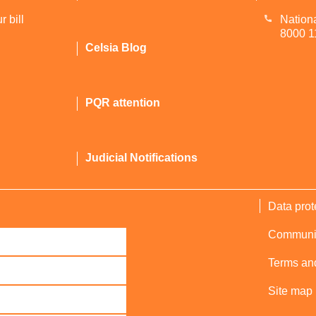
 bill
Nationa
8000 1
Celsia Blog
PQR attention
Judicial Notifications
Data prot
Communica
Terms and
Site map