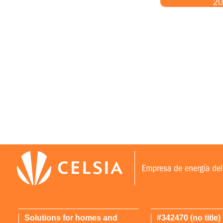
20
Solutions for homes and
#342470 (no title)