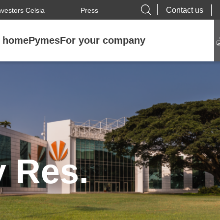
Contact us
nvestors Celsia
Press
r home
Pymes
For your company
y Res.