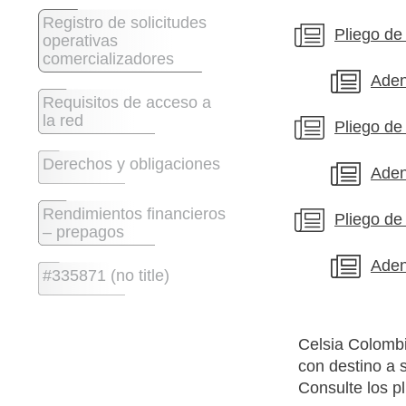
Registro de solicitudes
Pliego de
operativas
comercializadores
Aden
Requisitos de acceso a
la red
Pliego de
Derechos y obligaciones
Aden
Rendimientos financieros
Pliego de
– prepagos
Aden
#335871 (no title)
Celsia Colombi
con destino a 
Consulte los p