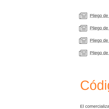
Pliego de
Pliego de
Pliego de
Pliego de
Códi
El comercializ