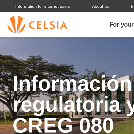
Information for internet users
About us
I
For you
Información
regulatoria 
CREG 080