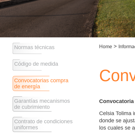
>
Home
Informa
Normas técnicas
Código de medida
Conv
Convocatorias compra
de energía
Garantías mecanismos
Convocatoria 
de cubrimiento
Celsia Tolima i
donde se ajust
Contrato de condiciones
uniformes
los cuales se a