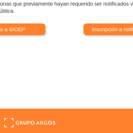
onas que previamente hayan requerido ser notificados ví
ública.
so a SICEP
Inscripción a noti